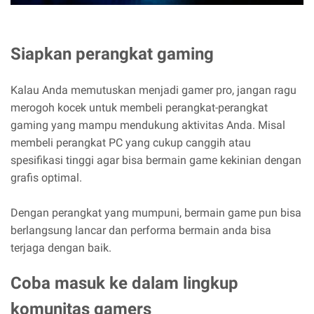
Siapkan perangkat gaming
Kalau Anda memutuskan menjadi gamer pro, jangan ragu
merogoh kocek untuk membeli perangkat-perangkat
gaming yang mampu mendukung aktivitas Anda. Misal
membeli perangkat PC yang cukup canggih atau
spesifikasi tinggi agar bisa bermain game kekinian dengan
grafis optimal.
Dengan perangkat yang mumpuni, bermain game pun bisa
berlangsung lancar dan performa bermain anda bisa
terjaga dengan baik.
Coba masuk ke dalam lingkup
komunitas gamers