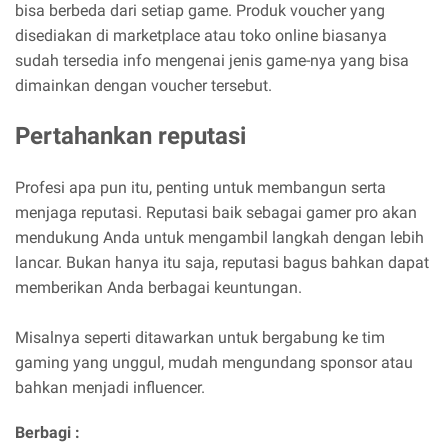
bisa berbeda dari setiap game. Produk voucher yang
disediakan di marketplace atau toko online biasanya
sudah tersedia info mengenai jenis game-nya yang bisa
dimainkan dengan voucher tersebut.
Pertahankan reputasi
Profesi apa pun itu, penting untuk membangun serta
menjaga reputasi. Reputasi baik sebagai gamer pro akan
mendukung Anda untuk mengambil langkah dengan lebih
lancar. Bukan hanya itu saja, reputasi bagus bahkan dapat
memberikan Anda berbagai keuntungan.
Misalnya seperti ditawarkan untuk bergabung ke tim
gaming yang unggul, mudah mengundang sponsor atau
bahkan menjadi influencer.
Berbagi :