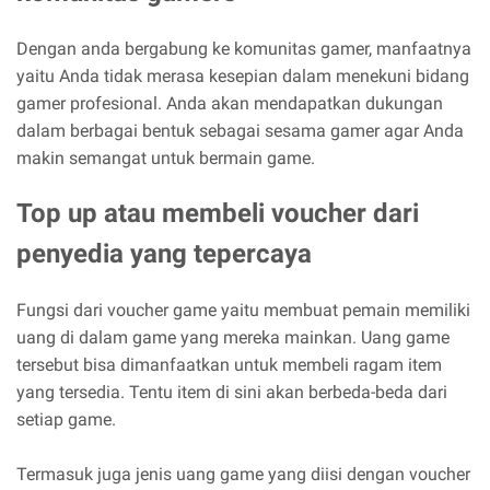
Dengan anda bergabung ke komunitas gamer, manfaatnya
yaitu Anda tidak merasa kesepian dalam menekuni bidang
gamer profesional. Anda akan mendapatkan dukungan
dalam berbagai bentuk sebagai sesama gamer agar Anda
makin semangat untuk bermain game.
Top up atau membeli voucher dari
penyedia yang tepercaya
Fungsi dari voucher game yaitu membuat pemain memiliki
uang di dalam game yang mereka mainkan. Uang game
tersebut bisa dimanfaatkan untuk membeli ragam item
yang tersedia. Tentu item di sini akan berbeda-beda dari
setiap game.
Termasuk juga jenis uang game yang diisi dengan voucher