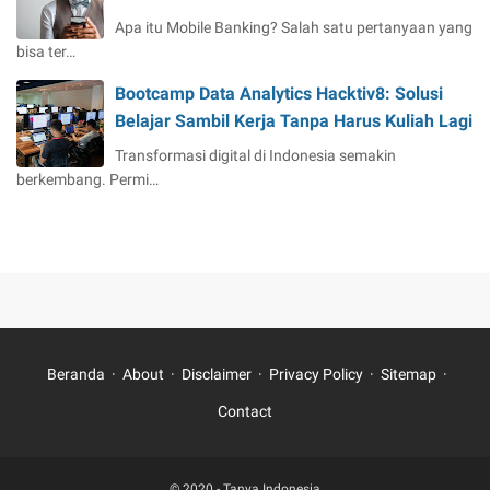
Apa itu Mobile Banking? Salah satu pertanyaan yang
bisa ter…
Bootcamp Data Analytics Hacktiv8: Solusi
Belajar Sambil Kerja Tanpa Harus Kuliah Lagi
Transformasi digital di Indonesia semakin
berkembang. Permi…
Beranda
About
Disclaimer
Privacy Policy
Sitemap
Contact
© 2020 -
Tanya Indonesia