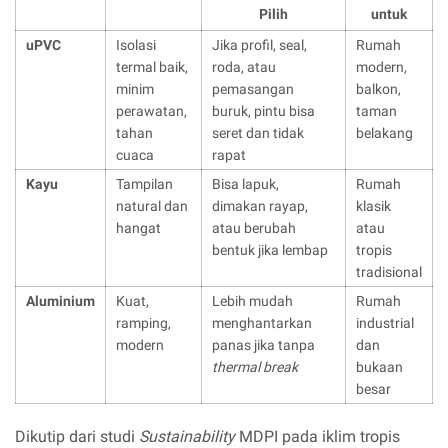
Pilih
untuk
uPVC
Isolasi
Jika profil, seal,
Rumah
termal baik,
roda, atau
modern,
minim
pemasangan
balkon,
perawatan,
buruk, pintu bisa
taman
tahan
seret dan tidak
belakang
cuaca
rapat
Kayu
Tampilan
Bisa lapuk,
Rumah
natural dan
dimakan rayap,
klasik
hangat
atau berubah
atau
bentuk jika lembap
tropis
tradisional
Aluminium
Kuat,
Lebih mudah
Rumah
ramping,
menghantarkan
industrial
modern
panas jika tanpa
dan
thermal break
bukaan
besar
Dikutip dari studi
Sustainability
MDPI pada iklim tropis