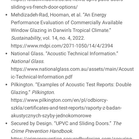
sliding-vs-french-door-options/
Mehdizadeh-Rad, Hooman, et al. “An Energy
Performance Evaluation of Commercially Available
Window Glazing in Darwin’s Tropical Climate.”
Sustainability
, vol. 14, no. 4, 2022.
https://www.mdpi.com/2071-1050/14/4/2394
National Glass. “Acoustic Technical Information.”
National Glass
.
https://www.nationalglass.com.au/assets/main/Acoust
ic-Technical-Information.pdf
Pilkington. “Examples of Acoustic Test Reports: Double
Glazing.”
Pilkington
.
https://www.pilkington.com/en/pl/odbiorcy-
szkla/certificates-and-test-reports/raporty-z-badan-
akustycznych-szyby-jednokomorowe
Secured by Design. “UPVC and Sliding Doors.”
The
Crime Prevention Handbook
.
https://crimeprevention.securedbydesign.com/securing-