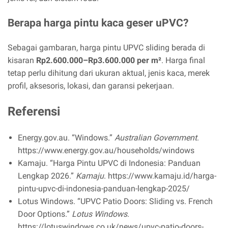
Berapa harga pintu kaca geser uPVC?
Sebagai gambaran, harga pintu UPVC sliding berada di
kisaran
Rp2.600.000–Rp3.600.000 per m²
. Harga final
tetap perlu dihitung dari ukuran aktual, jenis kaca, merek
profil, aksesoris, lokasi, dan garansi pekerjaan.
Referensi
Energy.gov.au. “Windows.”
Australian Government
.
https://www.energy.gov.au/households/windows
Kamaju. “Harga Pintu UPVC di Indonesia: Panduan
Lengkap 2026.”
Kamaju
. https://www.kamaju.id/harga-
pintu-upvc-di-indonesia-panduan-lengkap-2025/
Lotus Windows. “UPVC Patio Doors: Sliding vs. French
Door Options.”
Lotus Windows
.
https://lotuswindows.co.uk/news/upvc-patio-doors-