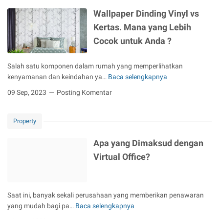
n
e
t
r
a
a
Wallpaper Dinding Vinyl vs
n
C
a
n
j
i
n
Kertas. Mana yang Lebih
R
a
r
g
Cocok untuk Anda ?
u
d
i
S
m
i
-
e
Salah satu komponen dalam rumah yang memperlihatkan
a
I
C
l
kenyamanan dan keindahan ya…
Baca selengkapnya
h
n
i
a
W
d
v
r
t
a
09 Sep, 2023
Posting Komentar
a
e
i
a
l
n
s
F
n
l
G
t
u
,
Property
p
e
a
r
K
a
d
s
Apa yang Dimaksud dengan
n
o
p
u
i
i
t
e
Virtual Office?
n
u
t
a
r
g
n
u
I
D
-
t
r
d
i
W
Saat ini, banyak sekali perusahaan yang memberikan penawaran
u
e
e
n
a
yang mudah bagi pa…
Baca selengkapnya
k
M
a
d
A
s
M
i
l
i
p