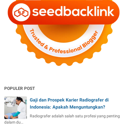
y
i
a
r
n
t
g
u
L
a
e
l
b
O
i
ff
h
i
C
c
o
e
c
?
o
k
POPULER POST
u
n
Gaji dan Prospek Karier Radiografer di
t
Indonesia: Apakah Menguntungkan?
u
k
Radiografer adalah salah satu profesi yang penting
A
dalam du…