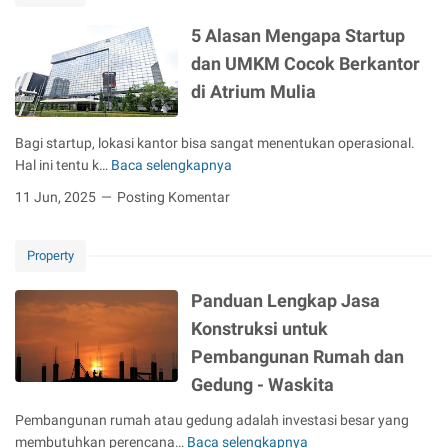
a
5 Alasan Mengapa Startup
n
M
dan UMKM Cocok Berkantor
e
di Atrium Mulia
m
i
Bagi startup, lokasi kantor bisa sangat menentukan operasional.
l
Hal ini tentu k…
Baca selengkapnya
i
5
h
A
11 Jun, 2025
Posting Komentar
P
l
i
a
n
Property
s
t
a
Panduan Lengkap Jasa
u
n
K
M
Konstruksi untuk
a
e
Pembangunan Rumah dan
c
n
Gedung - Waskita
a
g
G
a
Pembangunan rumah atau gedung adalah investasi besar yang
e
p
membutuhkan perencana…
Baca selengkapnya
P