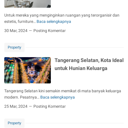
s
A
n
e
t
s
R
r
Untuk mereka yang menginginkan ruangan yang terorganisir dan
r
u
u
k
estetis, furniture…
Baca selengkapnya
u
r
M
m
a
k
a
e
a
30 Mar, 2024
Posting Komentar
n
s
n
n
h
t
i
s
g
o
u
i
Property
e
r
n
J
n
d
Tangerang Selatan, Kota Ideal
t
i
a
i
u
w
l
untuk Hunian Keluarga
A
k
a
L
t
P
K
e
r
e
P
b
i
Tangerang Selatan kini semakin memikat di mata banyak keluarga
m
R
i
u
modern. Pesatnya…
Baca selengkapnya
b
B
h
T
m
a
i
D
a
M
25 Mar, 2024
Posting Komentar
n
s
e
n
u
g
a
k
g
l
u
M
a
Property
e
i