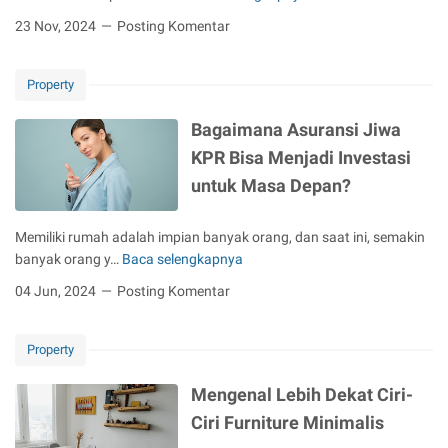
s
a
a
23 Nov, 2024
Posting Komentar
e
S
n
r
t
d
u
a
Property
u
P
r
a
V
t
Bagaimana Asuransi Jiwa
n
C
u
L
KPR Bisa Menjadi Investasi
S
p
e
e
d
untuk Masa Depan?
n
s
a
g
u
n
Memiliki rumah adalah impian banyak orang, dan saat ini, semakin
k
a
U
banyak orang y…
Baca selengkapnya
a
B
i
M
p
a
04 Jun, 2024
Posting Komentar
K
K
J
g
e
M
a
a
b
C
s
Property
i
u
o
a
m
t
c
Mengenal Lebih Dekat Ciri-
K
a
u
o
o
n
Ciri Furniture Minimalis
h
k
n
a
a
B