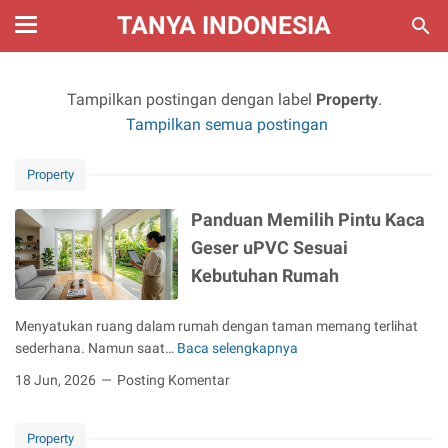
TANYA INDONESIA
Tampilkan postingan dengan label
Property
.
Tampilkan semua postingan
Property
Panduan Memilih Pintu Kaca
Geser uPVC Sesuai
Kebutuhan Rumah
Menyatukan ruang dalam rumah dengan taman memang terlihat
sederhana. Namun saat…
Baca selengkapnya
P
a
18 Jun, 2026
Posting Komentar
n
d
Property
u